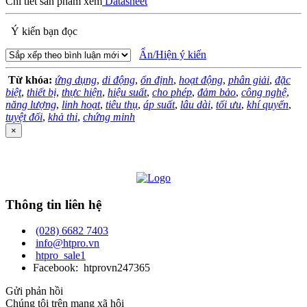
Chi tiết sản phẩm xem
Datasheet
Ý kiến bạn đọc
Ẩn/Hiện ý kiến
Từ khóa:
ứng dụng
,
di động
,
ổn định
,
hoạt động
,
phân giải
,
đặc
biệt
,
thiết bị
,
thực hiện
,
hiệu suất
,
cho phép
,
đảm bảo
,
công nghệ
,
năng lượng
,
linh hoạt
,
tiêu thụ
,
áp suất
,
lâu dài
,
tối ưu
,
khí quyển
,
tuyệt đối
,
khả thi
,
chứng minh
×
Thông tin liên hệ
(028) 6682 7403
info@htpro.vn
htpro_sale1
Facebook: htprovn247365
Gửi phản hồi
Chúng tôi trên mạng xã hội