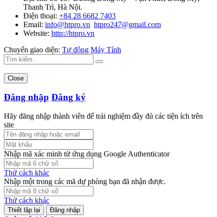
Thanh Trì, Hà Nội.
Điện thoại:
+84 28 6682 7403
Email:
info@htpro.vn
htpro247@gmail.com
Website:
http://htpro.vn
Chuyển giao diện:
Tự động
Máy Tính
Close
Đăng nhập
Đăng ký
Hãy đăng nhập thành viên để trải nghiệm đầy đủ các tiện ích trên
site
Nhập mã xác minh từ ứng dụng Google Authenticator
Thử cách khác
Nhập một trong các mã dự phòng bạn đã nhận được.
Thử cách khác
Đăng nhập