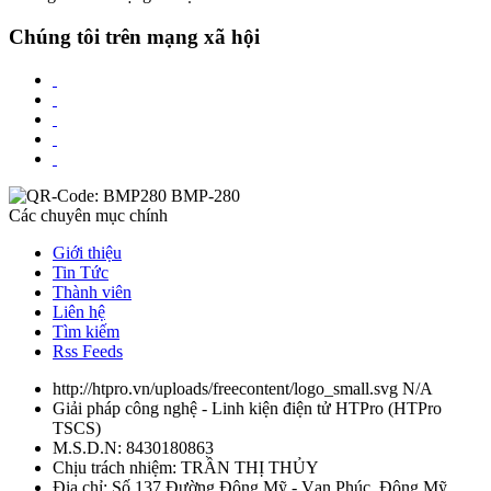
Chúng tôi trên mạng xã hội
Các chuyên mục chính
Giới thiệu
Tin Tức
Thành viên
Liên hệ
Tìm kiếm
Rss Feeds
http://htpro.vn/uploads/freecontent/logo_small.svg
N/A
Giải pháp công nghệ - Linh kiện điện tử HTPro
(
HTPro
TSCS
)
M.S.D.N: 8430180863
Chịu trách nhiệm:
TRẦN THỊ THỦY
Địa chỉ:
Số 137 Đường Đông Mỹ - Vạn Phúc, Đông Mỹ,