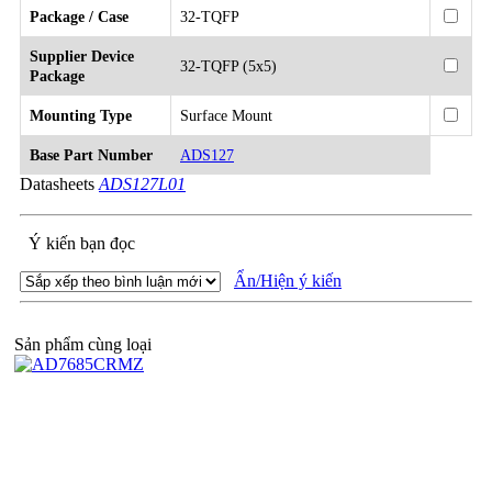
Package / Case
32-TQFP
Supplier Device
32-TQFP (5x5)
Package
Mounting Type
Surface Mount
Base Part Number
ADS127
Datasheets
ADS127L01
Ý kiến bạn đọc
Ẩn/Hiện ý kiến
Sản phẩm cùng loại