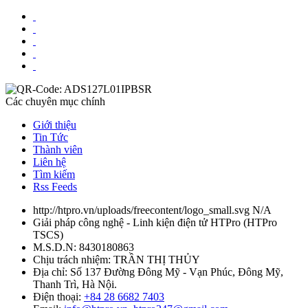
Các chuyên mục chính
Giới thiệu
Tin Tức
Thành viên
Liên hệ
Tìm kiếm
Rss Feeds
http://htpro.vn/uploads/freecontent/logo_small.svg
N/A
Giải pháp công nghệ - Linh kiện điện tử HTPro
(
HTPro
TSCS
)
M.S.D.N: 8430180863
Chịu trách nhiệm:
TRẦN THỊ THỦY
Địa chỉ:
Số 137 Đường Đông Mỹ - Vạn Phúc, Đông Mỹ,
Thanh Trì, Hà Nội.
Điện thoại:
+84 28 6682 7403