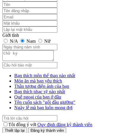
Giới tính
N/A
Nam
Nữ
Bạn thích môn thể thao nào nhất
Món ăn mà bạn yêu thích
Thần tượng điện ảnh của bạn
Bạn thích nhạc sỹ nào nhất
Quê ngoại của bạn ở đâu
Tên cuốn sách "gối đầu giường"
Ngày lễ mà bạn luôn mong đợi
Tôi đồng ý với
Quy định đăng ký thành viên