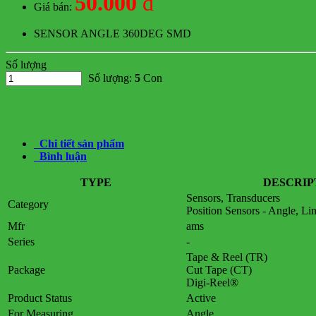
50.000
đ
Giá bán:
SENSOR ANGLE 360DEG SMD
Số lượng
Số lượng:
5
Con
Chi tiết sản phẩm
Bình luận
TYPE
DESCRIP
Sensors, Transducers
Category
Position Sensors - Angle, Li
Mfr
ams
Series
-
Tape & Reel (TR)
Package
Cut Tape (CT)
Digi-Reel®
Product Status
Active
For Measuring
Angle