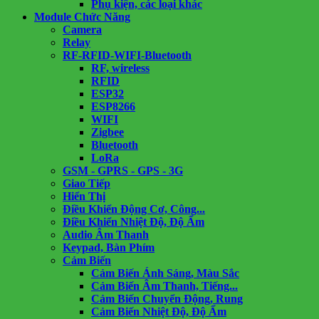
Phụ kiện, các loại khác
Module Chức Năng
Camera
Relay
RF-RFID-WIFI-Bluetooth
RF, wireless
RFID
ESP32
ESP8266
WIFI
Zigbee
Bluetooth
LoRa
GSM - GPRS - GPS - 3G
Giao Tiếp
Hiển Thị
Điều Khiển Động Cơ, Công...
Điều Khiển Nhiệt Độ, Độ Ẩm
Audio Âm Thanh
Keypad, Bàn Phím
Cảm Biến
Cảm Biến Ánh Sáng, Màu Sắc
Cảm Biến Âm Thanh, Tiếng...
Cảm Biến Chuyển Động, Rung
Cảm Biến Nhiệt Độ, Độ Ẩm