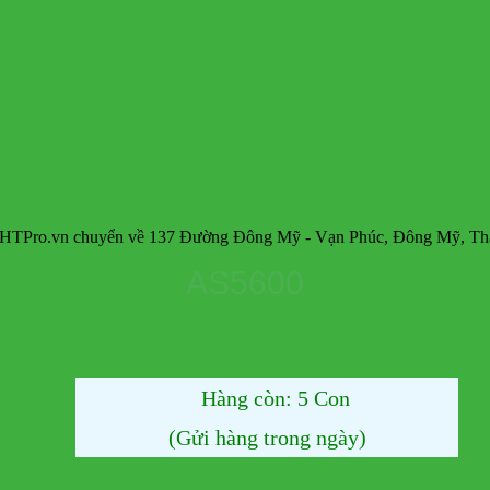
 chuyển về 137 Đường Đông Mỹ - Vạn Phúc, Đông Mỹ, Thanh Trì, 
AS5600
Hàng còn: 5 Con
(Gửi hàng trong ngày)