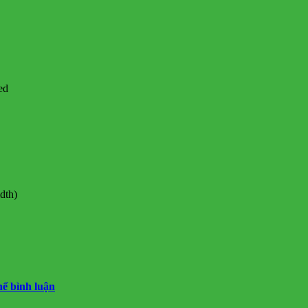
ed
dth)
hể bình luận