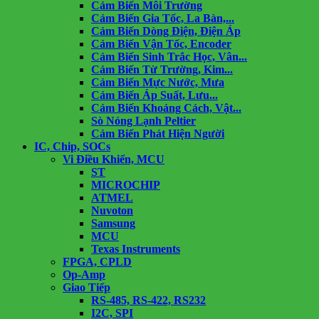
Cảm Biến Môi Trường
Cảm Biến Gia Tốc, La Bàn,...
Cảm Biến Dòng Điện, Điện Áp
Cảm Biến Vận Tốc, Encoder
Cảm Biến Sinh Trắc Học, Vân...
Cảm Biến Từ Trường, Kim...
Cảm Biến Mực Nước, Mưa
Cảm Biến Áp Suất, Lưu...
Cảm Biến Khoảng Cách, Vật...
Sò Nóng Lạnh Peltier
Cảm Biến Phát Hiện Người
IC, Chip, SOCs
Vi Điều Khiển, MCU
ST
MICROCHIP
ATMEL
Nuvoton
Samsung
MCU
Texas Instruments
FPGA, CPLD
Op-Amp
Giao Tiếp
RS-485, RS-422, RS232
I2C, SPI