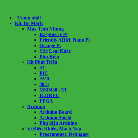
Trang nhất
Kit, Bo Mạch
Máy Tính Nhúng
Raspberry Pi
Friendly ARM, Nano Pi
Orange Pi
Các Loại Khác
Phụ Kiện
Kit Phát Triển
ST
PIC
AVR
8051
MSP430 - TI
ICDREC
FPGA
Arduino
Arduino Board
Arduino Shield
Phụ kiện Arduino
Vi Điều Khiển, Mạch Nạp
Programmer, Debugger