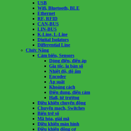
USB
Wifi, Bluetooth, BLE
Ethernet
RF, RFID
CAN-BUS
LIN-BUS
K-Line, L-Line
Digital Isolators
Differential Line
Chức Năng
Cảm biến, Sensors
Dòng điện, điện áp
Gia tốc, la bàn số
Nhiệt độ, độ ẩm
Encoder
Áp suất
Khoảng cách
Điện dung, điện cảm
Hall, từ trường
Điều khiển chuyển động
Chuyển mạch, Switches
Biến trở số
Mã hóa, giải mã
Điều khiển màn hình
Điều khiển động cơ