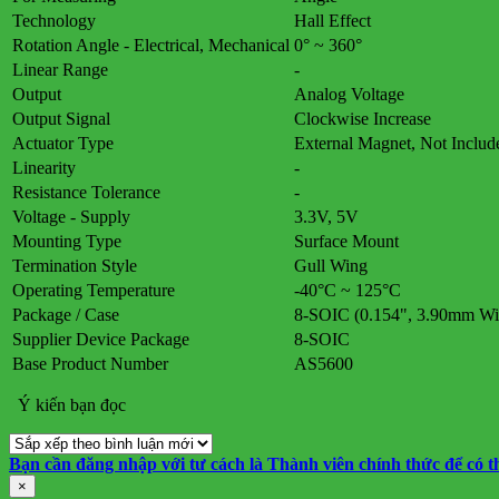
Technology
Hall Effect
Rotation Angle - Electrical, Mechanical
0° ~ 360°
Linear Range
-
Output
Analog Voltage
Output Signal
Clockwise Increase
Actuator Type
External Magnet, Not Includ
Linearity
-
Resistance Tolerance
-
Voltage - Supply
3.3V, 5V
Mounting Type
Surface Mount
Termination Style
Gull Wing
Operating Temperature
-40°C ~ 125°C
Package / Case
8-SOIC (0.154", 3.90mm Wi
Supplier Device Package
8-SOIC
Base Product Number
AS5600
Ý kiến bạn đọc
Bạn cần đăng nhập với tư cách là
Thành viên chính thức
để có t
×