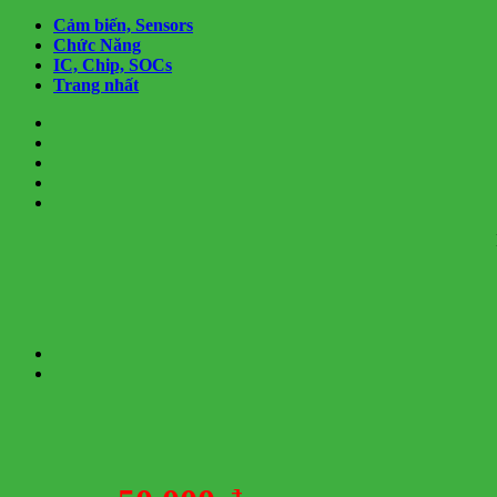
Cảm biến, Sensors
Chức Năng
IC, Chip, SOCs
Trang nhất
HTPro.vn