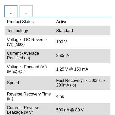
Product Status
Active
Technology
Standard
Voltage - DC Reverse
100 V
(Vr) (Max)
Current - Average
250mA
Rectified (Io)
Voltage - Forward (Vf)
1.25 V @ 150 mA
(Max) @ If
Fast Recovery =< 500ns, >
Speed
200mA (Io)
Reverse Recovery Time
4 ns
(trr)
Current - Reverse
500 nA @ 80 V
Leakage @ Vr