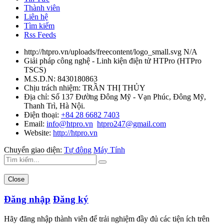
Thành viên
Liên hệ
Tìm kiếm
Rss Feeds
http://htpro.vn/uploads/freecontent/logo_small.svg
N/A
Giải pháp công nghệ - Linh kiện điện tử HTPro
(
HTPro
TSCS
)
M.S.D.N: 8430180863
Chịu trách nhiệm:
TRẦN THỊ THỦY
Địa chỉ:
Số 137 Đường Đông Mỹ - Vạn Phúc, Đông Mỹ,
Thanh Trì, Hà Nội.
Điện thoại:
+84 28 6682 7403
Email:
info@htpro.vn
htpro247@gmail.com
Website:
http://htpro.vn
Chuyển giao diện:
Tự động
Máy Tính
Close
Đăng nhập
Đăng ký
Hãy đăng nhập thành viên để trải nghiệm đầy đủ các tiện ích trên