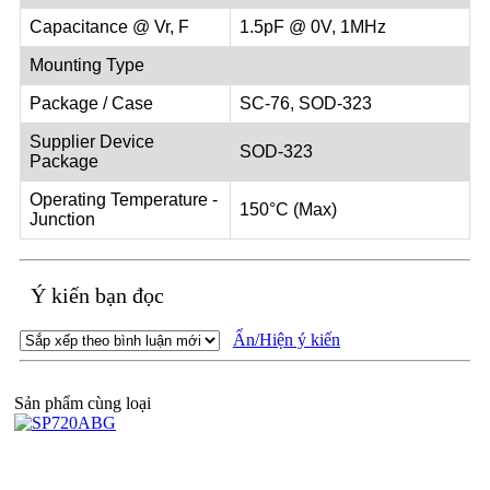
Capacitance @ Vr, F
1.5pF @ 0V, 1MHz
Mounting Type
Package / Case
SC-76, SOD-323
Supplier Device
SOD-323
Package
Operating Temperature -
150°C (Max)
Junction
Ý kiến bạn đọc
Ẩn/Hiện ý kiến
Sản phẩm cùng loại