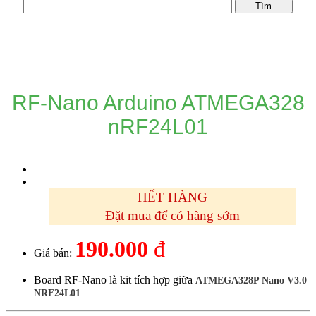
DANH MỤC SẢN PHẨM
RF-Nano Arduino ATMEGA328
nRF24L01
HẾT HÀNG
Đặt mua để có hàng sớm
190.000
đ
Giá bán:
Board RF-Nano là kit tích hợp giữa
ATMEGA328P Nano V3.0
NRF24L01