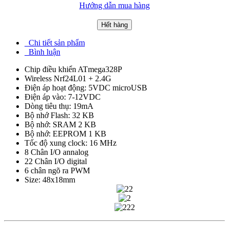
Hướng dẫn mua hàng
Hết hàng
Chi tiết sản phẩm
Bình luận
Chip điều khiển ATmega328P
Wireless Nrf24L01 + 2.4G
Điện áp hoạt động: 5VDC microUSB
Điện áp vào: 7-12VDC
Dòng tiêu thụ: 19mA
Bộ nhớ Flash: 32 KB
Bộ nhớ: SRAM 2 KB
Bộ nhớ: EEPROM 1 KB
Tốc độ xung clock: 16 MHz
8 Chân I/O annalog
22 Chân I/O digital
6 chân ngõ ra PWM
Size: 48x18mm