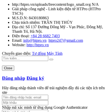
http://htpro.vn/uploads/freecontent/logo_small.svg
N/A
Giải pháp công nghệ - Linh kiện điện tử HTPro
(
HTPro
TSCS
)
M.S.D.N: 8430180863
Chịu trách nhiệm:
TRẦN THỊ THỦY
Địa chỉ:
Số 137 Đường Đông Mỹ - Vạn Phúc, Đông Mỹ,
Thanh Trì, Hà Nội.
Điện thoại:
+84 28 6682 7403
Email:
info@htpro.vn
htpro247@gmail.com
Website:
http://htpro.vn
Chuyển giao diện:
Tự động
Máy Tính
Close
Đăng nhập
Đăng ký
Hãy đăng nhập thành viên để trải nghiệm đầy đủ các tiện ích trên
site
Nhập mã xác minh từ ứng dụng Google Authenticator