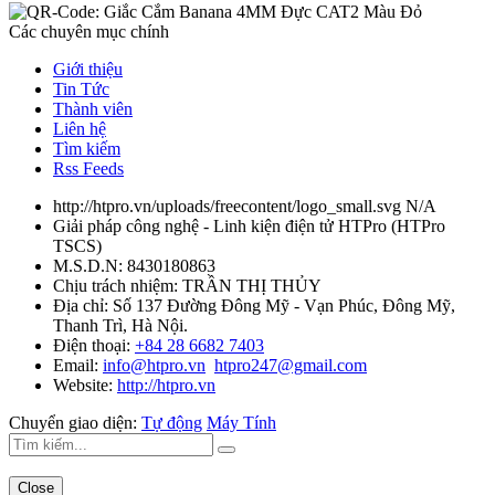
Các chuyên mục chính
Giới thiệu
Tin Tức
Thành viên
Liên hệ
Tìm kiếm
Rss Feeds
http://htpro.vn/uploads/freecontent/logo_small.svg
N/A
Giải pháp công nghệ - Linh kiện điện tử HTPro
(
HTPro
TSCS
)
M.S.D.N: 8430180863
Chịu trách nhiệm:
TRẦN THỊ THỦY
Địa chỉ:
Số 137 Đường Đông Mỹ - Vạn Phúc, Đông Mỹ,
Thanh Trì, Hà Nội.
Điện thoại:
+84 28 6682 7403
Email:
info@htpro.vn
htpro247@gmail.com
Website:
http://htpro.vn
Chuyển giao diện:
Tự động
Máy Tính
Close