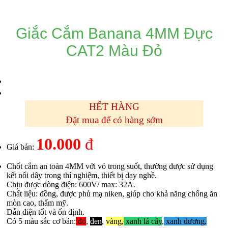
Giắc Cắm Banana 4MM Đực
CAT2 Màu Đỏ
HẾT HÀNG
Đặt mua để có hàng sớm
10.000
đ
Giá bán:
Chốt cắm an toàn 4MM với vỏ trong suốt, thường được sử dụng
kết nối dây trong thí nghiệm, thiết bị dạy nghề.
Chịu được dòng điện: 600V/ max: 32A.
Chất liệu: đồng, được phủ mạ niken, giúp cho khả năng chống ăn
mòn cao, thẩm mỹ.
Dẫn điện tốt và ổn định.
Có 5 màu sắc cơ bản:
đỏ
,
đen
,
vàng,
xanh lá cây
,
xanh dương.