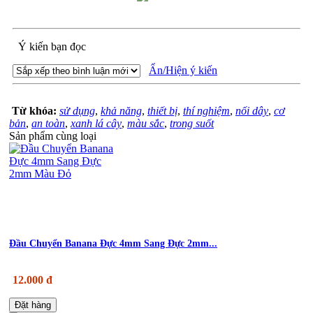
Ý kiến bạn đọc
Ẩn/Hiện ý kiến
Từ khóa:
sử dụng
,
khả năng
,
thiết bị
,
thí nghiệm
,
nối dây
,
cơ
bản
,
an toàn
,
xanh lá cây
,
màu sắc
,
trong suốt
Sản phẩm cùng loại
Đầu Chuyển Banana Đực 4mm Sang Đực 2mm...
12.000 đ
Đặt hàng