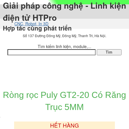
Giải pháp công nghệ - Linh kiện
điện tử HTPro
CNC, Robot, In 3D
Hợp tác cùng phát triển
3D Printer, Phụ Kện In 3D
Số 137 Đường Đông Mỹ, Đông Mỹ, Thanh Trì, Hà Nội.
Tìm kiếm linh kiện, module,...
DANH MỤC SẢN PHẨM
Ròng rọc Puly GT2-20 Có Răng
Trục 5MM
HẾT HÀNG