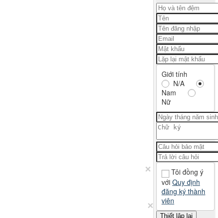
Giới tính
N/A
Nam
Nữ
×
Tôi đồng ý
với
Quy định
đăng ký thành
viên
×