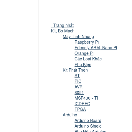
Trang nhất
Kit, Bo Mạch
Máy Tính Nhúng
Raspberry Pi
Friendly ARM, Nano Pi
Orange Pi
Các Loại Khác
Phụ Kiện
Kit Phát Triển
ST
PIC
AVR
8051
MSP430 - TI
ICDREC
FPGA
Arduino
Arduino Board
Arduino Shield
Phụ kiện Arduino