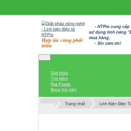
- HTPro cung cấp bo
sử dụng tính năng "Đặ
mua hàng.
Hợp tác cùng phát
- Xin cảm ơn!
triển
Giới thiệu
Tìm kiếm
Rss Feeds
Shop linh kiện
Trang nhất
Linh Kiện Điện 
Thành viên đăng nhập