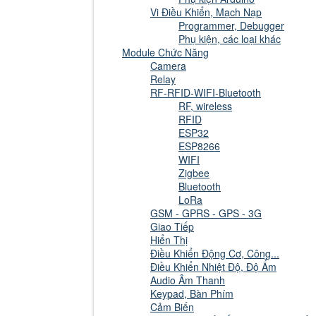
Vi Điều Khiển, Mạch Nạp
Programmer, Debugger
Phụ kiện, các loại khác
Module Chức Năng
Camera
Relay
RF-RFID-WIFI-Bluetooth
RF, wireless
RFID
ESP32
ESP8266
WIFI
Zigbee
Bluetooth
LoRa
GSM - GPRS - GPS - 3G
Giao Tiếp
Hiển Thị
Điều Khiển Động Cơ, Công...
Điều Khiển Nhiệt Độ, Độ Ẩm
Audio Âm Thanh
Keypad, Bàn Phím
Cảm Biến