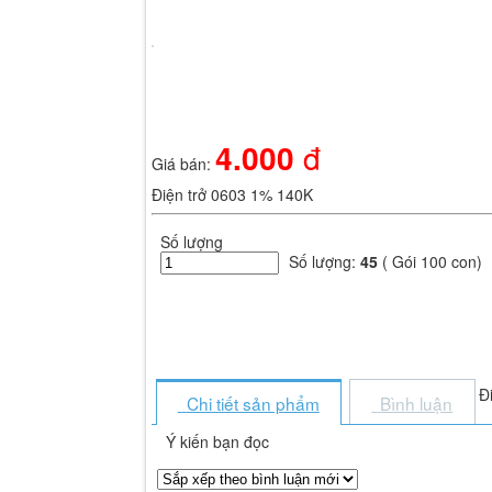
Hãy đăng nhập thành viên để trải nghiệm đầy đủ các tiện ích trên sit
Nhập mã xác minh từ ứng dụng Google Authenticator
Thử cách khác
4.000
đ
Giá bán:
Nhập một trong các mã dự phòng bạn đã nhận được.
Điện trở 0603 1% 140K
Thử cách khác
Số lượng
Đăng nhập
Số lượng:
45
( Gói 100 con)
Đ
Chi tiết sản phẩm
Bình luận
Ý kiến bạn đọc