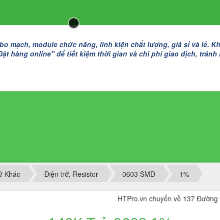
 mạch, module chức năng, linh kiện chất lượng, giá sỉ và lẻ. K
t hàng online" để tiết kiệm thời gian và chi phí giao dịch, tránh
Tử Khác
Điện trở, Resistor
0603 SMD
1%
HTPro.vn chuyển về 137 Đường Đông Mỹ -