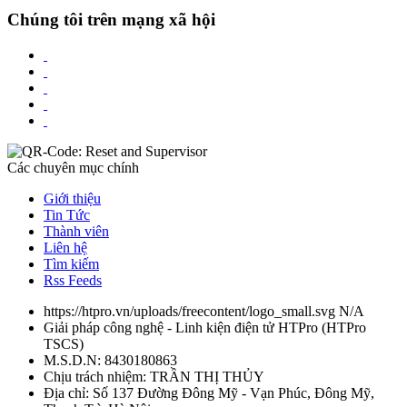
Chúng tôi trên mạng xã hội
Các chuyên mục chính
Giới thiệu
Tin Tức
Thành viên
Liên hệ
Tìm kiếm
Rss Feeds
https://htpro.vn/uploads/freecontent/logo_small.svg
N/A
Giải pháp công nghệ - Linh kiện điện tử HTPro
(
HTPro
TSCS
)
M.S.D.N: 8430180863
Chịu trách nhiệm:
TRẦN THỊ THỦY
Địa chỉ:
Số 137 Đường Đông Mỹ - Vạn Phúc, Đông Mỹ,