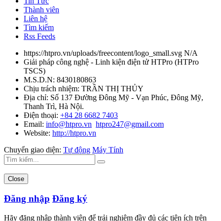
Tin Tức
Thành viên
Liên hệ
Tìm kiếm
Rss Feeds
https://htpro.vn/uploads/freecontent/logo_small.svg
N/A
Giải pháp công nghệ - Linh kiện điện tử HTPro
(
HTPro
TSCS
)
M.S.D.N: 8430180863
Chịu trách nhiệm:
TRẦN THỊ THỦY
Địa chỉ:
Số 137 Đường Đông Mỹ - Vạn Phúc, Đông Mỹ,
Thanh Trì, Hà Nội.
Điện thoại:
+84 28 6682 7403
Email:
info@htpro.vn
htpro247@gmail.com
Website:
http://htpro.vn
Chuyển giao diện:
Tự động
Máy Tính
Close
Đăng nhập
Đăng ký
Hãy đăng nhập thành viên để trải nghiệm đầy đủ các tiện ích trên