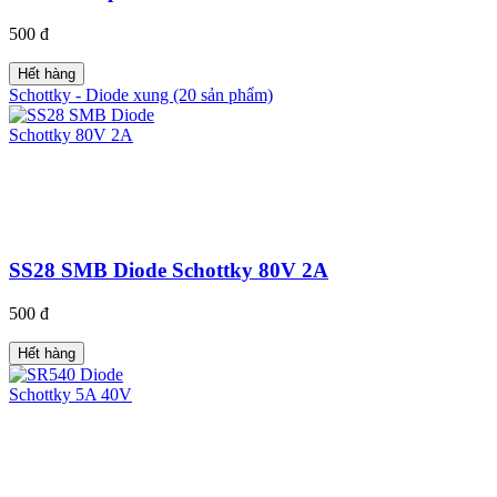
500 đ
Hết hàng
Schottky - Diode xung (20 sản phẩm)
SS28 SMB Diode Schottky 80V 2A
500 đ
Hết hàng