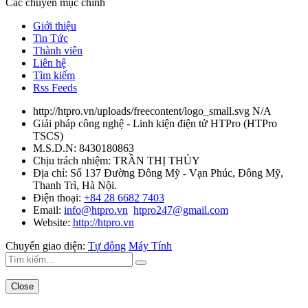
Các chuyên mục chính
Giới thiệu
Tin Tức
Thành viên
Liên hệ
Tìm kiếm
Rss Feeds
http://htpro.vn/uploads/freecontent/logo_small.svg
N/A
Giải pháp công nghệ - Linh kiện điện tử HTPro
(
HTPro
TSCS
)
M.S.D.N: 8430180863
Chịu trách nhiệm:
TRẦN THỊ THỦY
Địa chỉ:
Số 137 Đường Đông Mỹ - Vạn Phúc, Đông Mỹ,
Thanh Trì, Hà Nội.
Điện thoại:
+84 28 6682 7403
Email:
info@htpro.vn
htpro247@gmail.com
Website:
http://htpro.vn
Chuyển giao diện:
Tự động
Máy Tính
Close